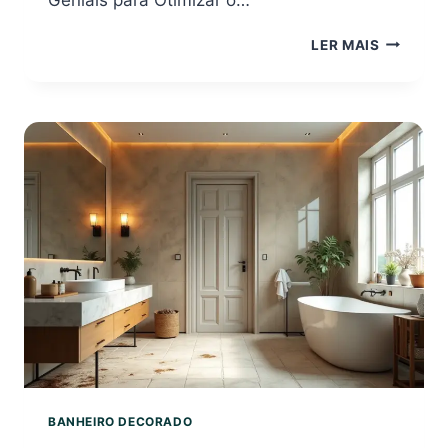
BANHEIR
LER MAIS
PEQUENO
7
TRUQUE
GENIAIS
PARA
OTIMIZA
O
ESPAÇO
BANHEIRO DECORADO