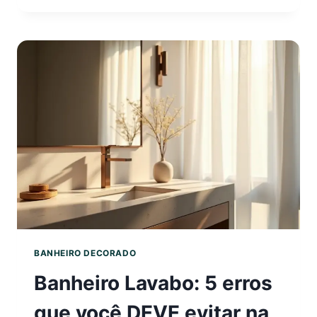
O
SEGRED
PARA
UM
ESPAÇO
CHEIO
DE
CHARME
BANHEIRO DECORADO
Banheiro Lavabo: 5 erros
que você DEVE evitar na