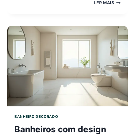
BANHEIR
LER MAIS
QUADRA
PEQUENO
7
TRUQUE
GENIAIS
QUE
VOCÊ
PRECISA
VER
BANHEIRO DECORADO
Banheiros com design