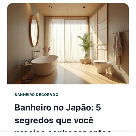
QUE
VOCÊ
DEVE
EVITAR
NA
DECORA
BANHEIRO DECORADO
Banheiro no Japão: 5
segredos que você
precisa conhecer antes