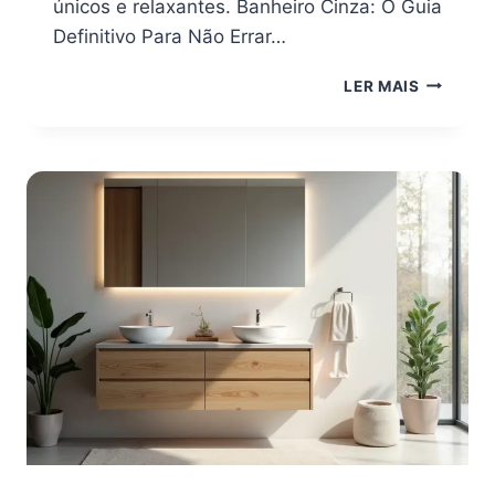
únicos e relaxantes. Banheiro Cinza: O Guia
Definitivo Para Não Errar…
BANHEIR
LER MAIS
CINZA:
O
GUIA
DEFINITI
PARA
NÃO
ERRAR
NA
DECORA