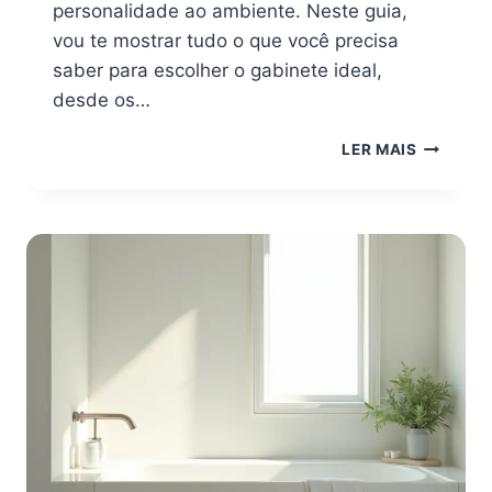
personalidade ao ambiente. Neste guia,
vou te mostrar tudo o que você precisa
saber para escolher o gabinete ideal,
desde os…
BANHEIR
LER MAIS
DOS
SONHOS:
O
GUIA
COMPLE
PARA
ESCOLHE
O
GABINET
IDEAL