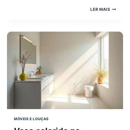
GABINET
LER MAIS
BANHEIR
80
CM:
O
GUIA
DEFINITI
PARA
NÃO
ERRAR
NA
ESCOLH
MÓVEIS E LOUÇAS