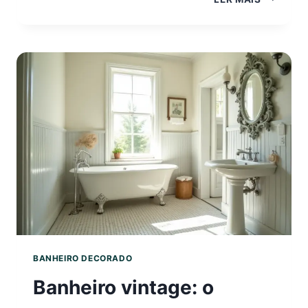
DECORAD
7
ERROS
QUE
VOCÊ
PRECISA
EVITAR
JÁ!
BANHEIRO DECORADO
Banheiro vintage: o