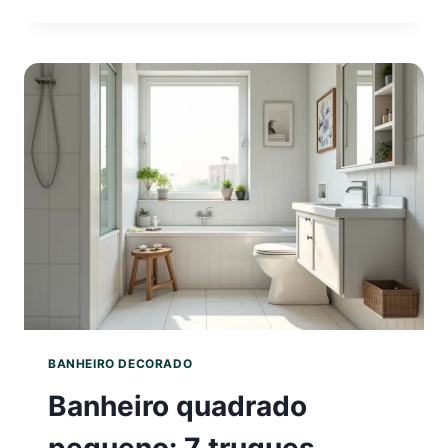
COLORI
NO
BANHEIR
O
TOQUE
DE
DESIGN
QUE
FALTAVA
BANHEIRO DECORADO
Banheiro quadrado
pequeno: 7 truques