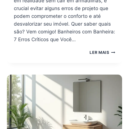
em realidade sem cair em armadilhas, é
crucial evitar alguns erros de projeto que
podem comprometer o conforto e até
desvalorizar seu imóvel. Quer saber quais
são? Vem comigo! Banheiros com Banheira:
7 Erros Críticos que Você…
BANHEIR
LER MAIS
COM
BANHEIR
7
ERROS
QUE
VOCÊ
NÃO
PODE
COMETE